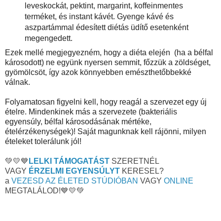
leveskockát, pektint, margarint, koffeinmentes
terméket, és instant kávét. Gyenge kávé és
aszpartámmal édesített diétás üdítő esetenként
megengedett.
Ezek mellé megjegyezném, hogy a diéta elején (ha a bélfal
károsodott) ne együnk nyersen semmit, főzzük a zöldséget,
gyömölcsöt, így azok könnyebben emészthetőbbekké
válnak.
Folyamatosan figyelni kell, hogy reagál a szervezet egy új
ételre. Mindenkinek más a szervezete (bakteriális
egyensúly, bélfal károsodásának mértéke,
ételérzékenységek)! Saját magunknak kell rájönni, milyen
ételeket tolerálunk jól!
💚💛💙
LELKI TÁMOGATÁST
SZERETNÉL
VAGY
ÉRZELMI EGYENSÚLYT
KERESEL?
a
VEZESD AZ ÉLETED STÚDIÓBAN
VAGY
ONLINE
MEGTALÁLOD!💙💛💚