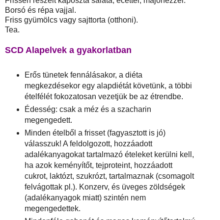
Frissen reszelt káposzta saláta, ecettel, majonézzel.
Borsó és répa vajjal.
Friss gyümölcs vagy sajttorta (otthoni).
Tea.
SCD Alapelvek a gyakorlatban
Erős tünetek fennálásakor, a diéta
megkezdésekor egy alapdiétát követünk, a többi
ételfélét fokozatosan vezetjük be az étrendbe.
Édesség: csak a méz és a szacharin
megengedett.
Minden ételből a frisset (fagyasztott is jó)
válasszuk! A feldolgozott, hozzáadott
adalékanyagokat tartalmazó ételeket kerülni kell,
ha azok keményítőt, tejproteint, hozzáadott
cukrot, laktózt, szukrózt, tartalmaznak (csomagolt
felvágottak pl.). Konzerv, és üveges zöldségek
(adalékanyagok miatt) szintén nem
megengedettek.