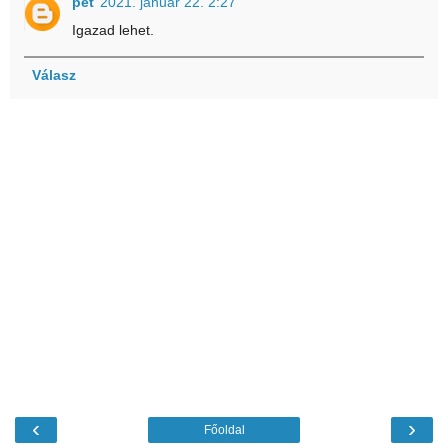
pet
2021. január 22. 2:27
Igazad lehet.
Válasz
‹
›
Főoldal