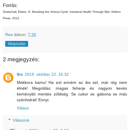
Forrás:
Gottschall, Elaine, G. Breaking the Vicious Cycle: Intestinal Health Through Diet. Kirkton
Press. 2012.
Rea
dátum:
7:26
Megosztás
2 megjegyzés:
Ibs
2019. október 22. 16:32
Mekkora kamu! Ha ezt enném az ibs sel, már rég nem
élnék! Megoldás: magas feherje és nagyon kevés
keményitö mentes zöldség. Se cukor se gabona se más
szénhidrát! Ennyi.
Válasz
Válaszok