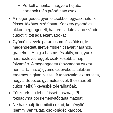
Pörkölt amerikai mogyoró héjában
hónapok után próbálható csak.
A megengedett gyümölcsökből fogyaszthatunk
frisset, főzöttet, szárítottat. Konzerv gyömölcs
akkor megengedett, ha nem tartalmaz hozzáadott
cukrot, tiltott adalékanyagokat.
Gyümölcslevek: paradicsom- és zöldséglé
megengedett, illetve frissen csavart narancs,
grapefruit. Amíg a hasmenés aktív, ne igyunk
narancslevet reggel, csak később a nap
folyamán. A megengedett (hozzáadott cukrot
nem tartalmazó) gyümölcsleveket általában
érdemes higítani vízzel. A tapasztalat azt mutatta,
hogy a dobozos gyümölcslevek (hozzáadott
cukor nélkül) kevésbé tolerálhatóak.
Fűszerek: ha lehet frisset használj. Pl.
fokhagyma por keményítőt tartalmazhat.
Ne használj: finomított cukrot, keményítőt
(semmilyen fajtát), csokoládét, karobot,