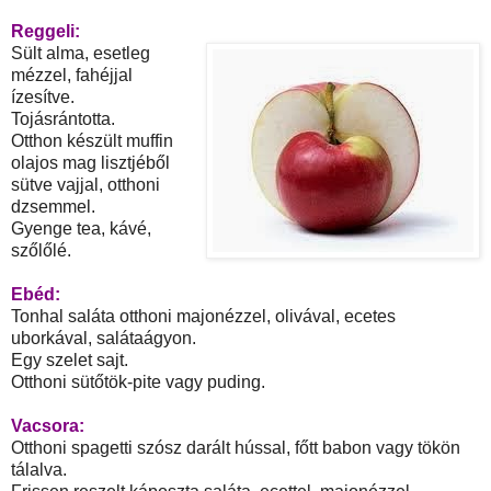
Reggeli:
Sült alma, esetleg
mézzel, fahéjjal
ízesítve.
Tojásrántotta.
Otthon készült muffin
olajos mag lisztjéből
sütve vajjal, otthoni
dzsemmel.
Gyenge tea, kávé,
szőlőlé.
Ebéd:
Tonhal saláta otthoni majonézzel, olivával, ecetes
uborkával, salátaágyon.
Egy szelet sajt.
Otthoni sütőtök-pite vagy puding.
Vacsora:
Otthoni spagetti szósz darált hússal, főtt babon vagy tökön
tálalva.