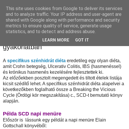
This site uses cookies from Google to deliver its services
Táplálóka
and to analyze traffic. Your IP address and user-agent are
shared with Google along with performance and security
metrics to ensure quality of service, generate usage
statistics, and to detect and address abuse.
2013. november 11., hétfő
SCD - Specifikus Szénhidrát Diéta a
LEARN MORE
GOT IT
gyakorlatban
A
specifikus szénhidrát diéta
eredetileg egy olyan diéta,
amit Crohn betegség, Ulcerativ Colitis, IBS (hasmenéssel)
és krónikus hasmenés kezelésére fejlesztettek ki.
Az előzőekben posztolt megengedett és tiltott ételek listája
kicsit szédítő lehet. A specifikus szénhidrát diéta alapelvei a
következőkben foglalható össze a Breaking the Vicious
Cycle (Ördögi kör megszakítása) c., SCD-t bemutató könyv
alapján.
Példa SCD napi menüre
Először is lássunk egy példát a napi menüre Elain
Gottschall könyvéből: