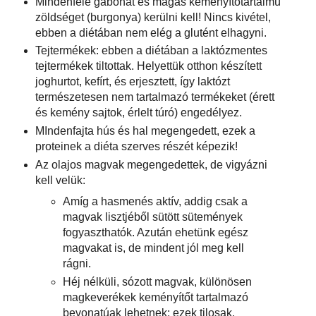
Mindenféle gabonát és magas keményítőtartalmú
zöldséget (burgonya) kerülni kell! Nincs kivétel,
ebben a diétában nem elég a glutént elhagyni.
Tejtermékek: ebben a diétában a laktózmentes
tejtermékek tiltottak. Helyettük otthon készített
joghurtot, kefírt, és erjesztett, így laktózt
természetesen nem tartalmazó termékeket (érett
és kemény sajtok, érlelt túró) engedélyez.
MIndenfajta hús és hal megengedett, ezek a
proteinek a diéta szerves részét képezik!
Az olajos magvak megengedettek, de vigyázni
kell velük:
Amíg a hasmenés aktív, addig csak a
magvak lisztjéből sütött sütemények
fogyaszthatók. Azután ehetünk egész
magvakat is, de mindent jól meg kell
rágni.
Héj nélküli, sózott magvak, különösen
magkeverékek keményítőt tartalmazó
bevonatúak lehetnek: ezek tilosak.