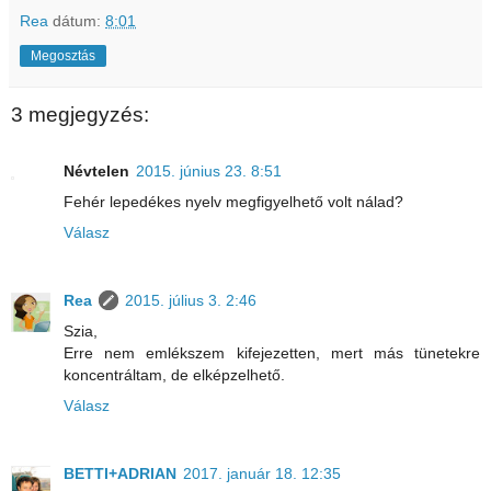
Rea
dátum:
8:01
Megosztás
3 megjegyzés:
Névtelen
2015. június 23. 8:51
Fehér lepedékes nyelv megfigyelhető volt nálad?
Válasz
Rea
2015. július 3. 2:46
Szia,
Erre nem emlékszem kifejezetten, mert más tünetekre
koncentráltam, de elképzelhető.
Válasz
BETTI+ADRIAN
2017. január 18. 12:35