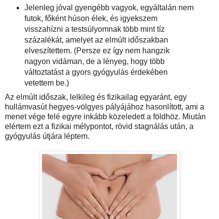
Jelenleg jóval gyengébb vagyok, egyáltalán nem
futok, főként húson élek, és igyekszem
visszahízni a testsúlyomnak több mint tíz
százalékát, amelyet az elmúlt időszakban
elveszítettem. (Persze ez így nem hangzik
nagyon vidáman, de a lényeg, hogy több
változtatást a gyors gyógyulás érdekében
vetettem be.)
Az elmúlt időszak, lelkileg és fizikailag egyaránt, egy
hullámvasút hegyes-völgyes pályájához hasonlított, ami a
menet vége felé egyre inkább közeledett a földhöz. Miután
elértem ezt a fizikai mélypontot, rövid stagnálás után, a
gyógyulás útjára léptem.