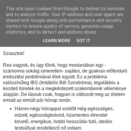
This site uses cookies from Google to deliver its services
Táplálóka
and to analyze traffic. Your IP address and user-agent are
shared with Google along with performance and security
metrics to ensure quality of service, generate usage
statistics, and to detect and address abuse.
2013. október 17., csütörtök
Én és az IBS
LEARN MORE
GOT IT
Sziasztok!
Rea vagyok, és úgy tűnik, hogy mostanában egy -
számomra sokáig ismeretlen- sajátos, de gyakran előforduló
emésztési problémával élek együtt. Ez a probléma
valószínűleg IBS (Irritábilis Bél Szindróma), legalábbis a
kezdeti tünetek és a megkérdezett szakemberek véleménye
alapján. De lássuk csak, hogyan is változott meg az életem
emiatt az elmúlt pár hónap során.
Három-négy hónappal ezelőtt még egészséges,
edzett, egészségbolond, húsmentes étrendet
követő, energikus, hobbi hosszútáv futó, ideális
testsúllyal rendelkező nő voltam.