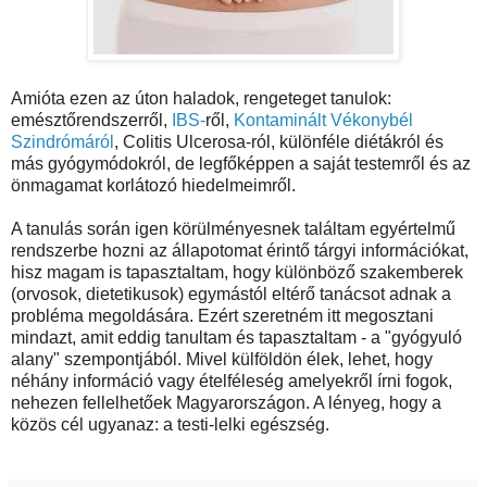
Amióta ezen az úton haladok, rengeteget tanulok:
emésztőrendszerről,
IBS-
ről,
Kontaminált Vékonybél
Szindrómáról
, Colitis Ulcerosa-ról, különféle diétákról és
más gyógymódokról, de legfőképpen a saját testemről és az
önmagamat korlátozó hiedelmeimről.
A tanulás során igen körülményesnek találtam egyértelmű
rendszerbe hozni az állapotomat érintő tárgyi információkat,
hisz magam is tapasztaltam, hogy különböző szakemberek
(orvosok, dietetikusok) egymástól eltérő tanácsot adnak a
probléma megoldására. Ezért szeretném itt megosztani
mindazt, amit eddig tanultam és tapasztaltam - a "gyógyuló
alany" szempontjából. Mivel külföldön élek, lehet, hogy
néhány információ vagy ételféleség amelyekről írni fogok,
nehezen fellelhetőek Magyarországon. A lényeg, hogy a
közös cél ugyanaz: a testi-lelki egészség.